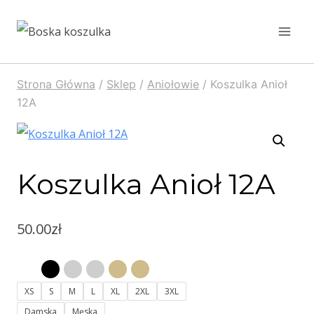
Strona Główna
/
Sklep
/
Aniołowie
/
Koszulka Anioł
12A
Koszulka Anioł 12A
50.00
zł
XS
S
M
L
XL
2XL
3XL
Damska
Męska