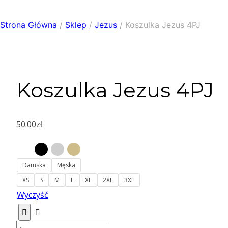
Strona Główna
/
Sklep
/
Jezus
/
Koszulka Jezus 4PJ
Koszulka Jezus 4PJ
50.00
zł
Damska
Męska
XS
S
M
L
XL
2XL
3XL
Wyczyść