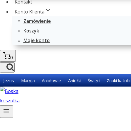
Kontakt
Konto Klienta
Zamówienie
Koszyk
Moje konto
0
Jezus
Maryja
Aniołowie
Aniołki
Święci
Znaki katolic