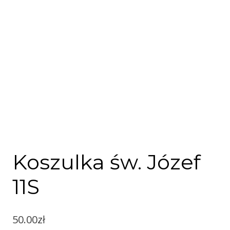
Koszulka św. Józef
11S
50.00
zł