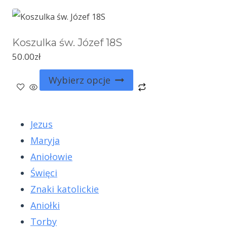
Koszulka św. Józef 18S
50.00
zł
Wybierz opcje
Jezus
Maryja
Aniołowie
Święci
Znaki katolickie
Aniołki
Torby