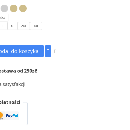
ska
L
XL
2XL
3XL
odaj do koszyka
stawa od 250zł!
 satysfakcji
płatności