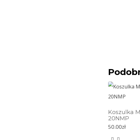
Podob
Koszulka M
20NMP
50.00
zł