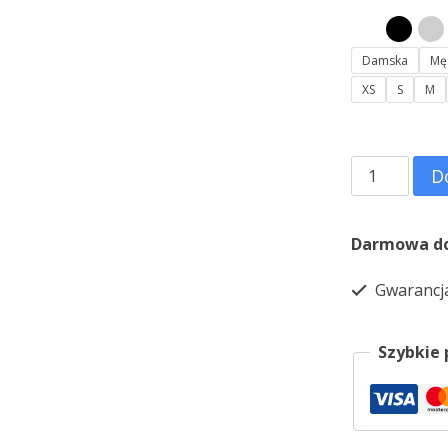
Damska
Mę
XS
S
M
D
Darmowa do
Gwarancja
Szybkie 