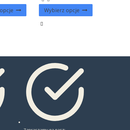
opcje
Wybierz opcje
Zapraszamy na nasz: