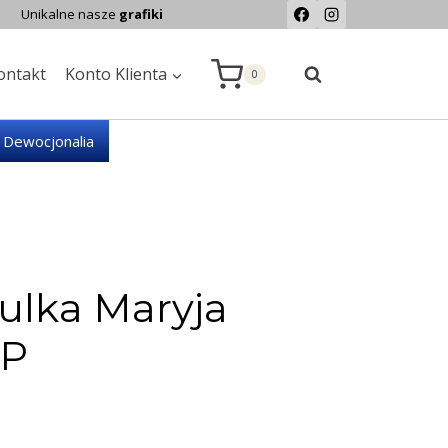
Unikalne nasze
grafiki
ontakt
Konto Klienta
0
Dewocjonalia
ulka Maryja
P