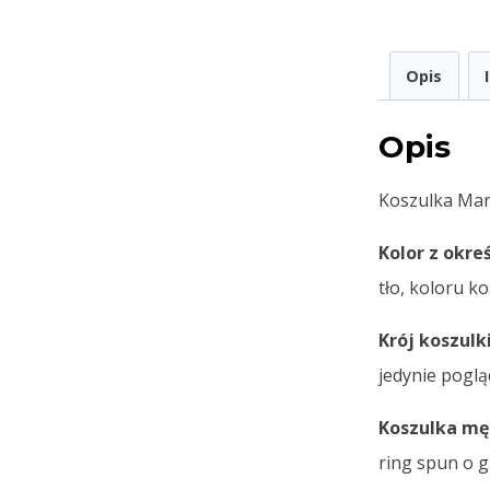
Opis
Opis
Koszulka Mar
Kolor z okre
tło, koloru k
Krój koszulk
jedynie poglą
Koszulka mę
ring spun o 