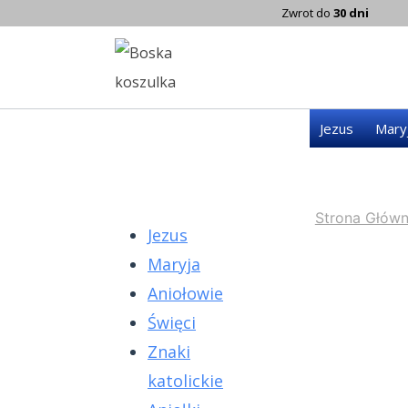
Zwrot do
30 dni
Jezus
Mary
Strona Głów
Jezus
Maryja
Aniołowie
Święci
Znaki
katolickie