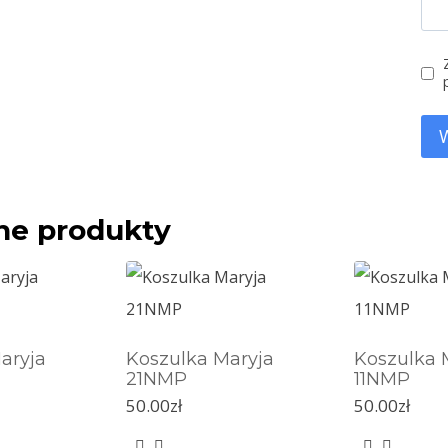
ne produkty
aryja
Koszulka Maryja
Koszulka 
21NMP
11NMP
50.00
zł
50.00
zł