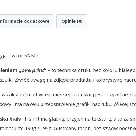
Informacje dodatkowe
Opinie (0)
yja – wzór 6NMP
śleniem „
overprint
” –
to technika druku bez koloru białego
oszulki. Zwróć uwagę na zdjęcie produktu i kolorystykę nadr
i
w zależności od wersji męskiej i damskiej jest oczywiście zup
dowy i ma na celu przedstawienie grafiki nadruku. Więcej s
ska biała
. T-shirt ma gładką, przyjemną teksturę, a to za
gramaturze 190g / 195g. Gustowny fason, bez szwów boczny