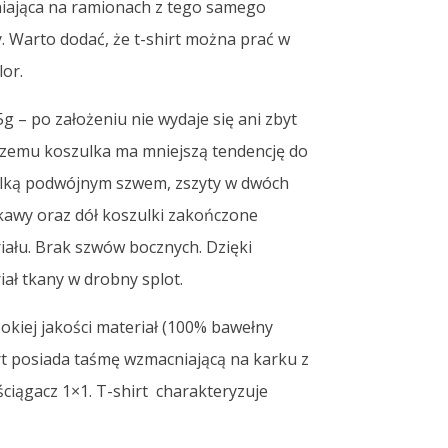
niająca na ramionach z tego samego
. Warto dodać, że t-shirt można prać w
lor.
 – po założeniu nie wydaje się ani zbyt
 czemu koszulka ma mniejszą tendencję do
zulką podwójnym szwem, zszyty w dwóch
ękawy oraz dół koszulki zakończone
ału. Brak szwów bocznych. Dzięki
ał tkany w drobny splot.
ysokiej jakości materiał (100% bawełny
rt posiada taśmę wzmacniającą na karku z
ciągacz 1×1. T-shirt charakteryzuje