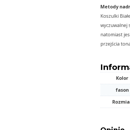
Metody nadr
Koszulki Biał
wyczuwalnej 
natomiast jes
przejścia ton
Inform
Kolor
fason
Rozmia
Opinie