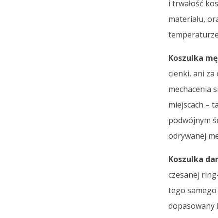
i trwałość k
materiału, or
temperaturze 
Koszulka mę
cienki, ani z
mechacenia si
miejscach – t
podwójnym śc
odrywanej me
Koszulka dam
czesanej ring
tego samego m
dopasowany k