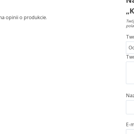
„
ma opinii o produkcie.
Twój
pola
Tw
Two
Na
E-m