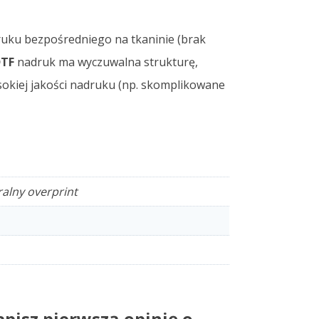
ruku bezpośredniego na tkaninie (brak
DTF
nadruk ma wyczuwalna strukturę,
ysokiej jakości nadruku (np. skomplikowane
ralny overprint
pisz pierwszą opinię o