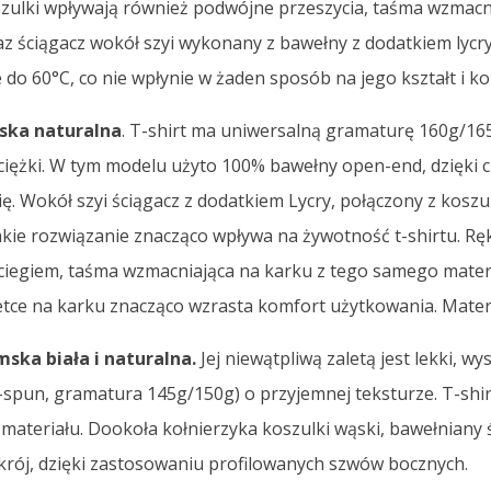
oszulki wpływają również podwójne przeszycia, taśma wzmac
az ściągacz wokół szyi wykonany z bawełny z dodatkiem lycry
do 60°C, co nie wpłynie w żaden sposób na jego kształt i ko
ska naturalna
. T-shirt ma uniwersalną gramaturę 160g/165g
a ciężki. W tym modelu użyto 100% bawełny open-end, dzięki
ę. Wokół szyi ściągacz z dodatkiem Lycry, połączony z kos
akie rozwiązanie znacząco wpływa na żywotność t-shirtu. R
iegiem, taśma wzmacniająca na karku z tego samego materi
tce na karku znacząco wzrasta komfort użytkowania. Materi
ska biała i naturalna.
Jej niewątpliwą zaletą jest lekki, w
-spun, gramatura 145g/150g) o przyjemnej teksturze. T-shi
ateriału. Dookoła kołnierzyka koszulki wąski, bawełniany ś
rój, dzięki zastosowaniu profilowanych szwów bocznych.