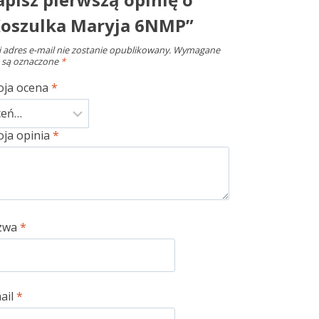
Koszulka Maryja 6NMP”
 adres e-mail nie zostanie opublikowany.
Wymagane
 są oznaczone
*
oja ocena
*
ja opinia
*
zwa
*
ail
*