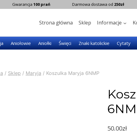
Gwarancja
100 prań
Darmowa dostawa od
250zł
Strona główna
Sklep
Informacje
K
ja
Aniołowie
Aniołki
Święci
Znaki katolickie
Cytaty
na
/
Sklep
/
Maryja
/
Koszulka Maryja 6NMP
Kosz
6NM
50.00
zł